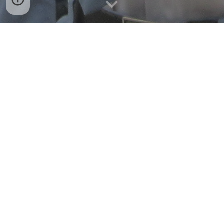
REKRUTMEN TENAGA PENDIDIK
DAN KEPENDIDIKAN
YAYASAN AR-ROHMAN TEGALREJO
TAHUN 2024
Yayasan Ar-Rohman Tegalrejo
membuka kesempatan bagi